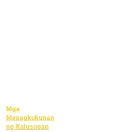
Akademikong
Pagpapayo
Serbisyo sa
Komunidad
Epic Cares
Mga Estudyante na
Walang Bahay
Serbisyong
Panlipunan
Espesyal na
Edukasyon (SPED)
Paghahanap ng Bata
Mga
Mapagkukunan
ng Kalusugan