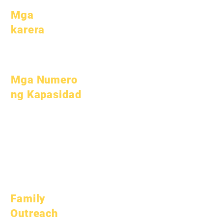
Mga
karera
Buksan ang
mga Posisyon
Mga Numero
ng Kapasidad
Hulyo 1, 2022
Oktubre 1, 2022
Enero 1, 2023
Abril 1, 2023
Hulyo 1, 2023
Oktubre 1, 2023
Family
Outreach