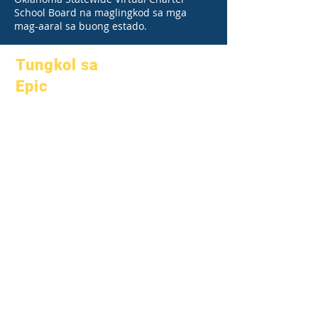
School Board na maglingkod sa mga
mag-aaral sa buong estado.
Tungkol sa
Epic
Tungkol sa
Mga FAQ
Academics
Graduation
Mga mithiin
Handbook
Kalendaryo
Mga programa
Mga
Mga mag-
organisasyon
aaral
Mga modelo
Mga magulang
Profile ng
Paaralan
Pagdalo &
Pacing