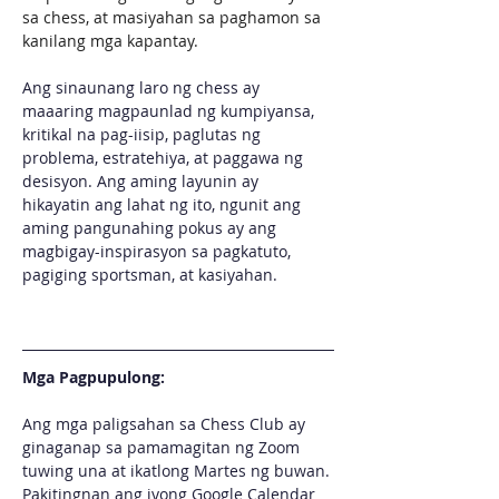
sa chess, at masiyahan sa paghamon sa 
kanilang mga kapantay.
Ang sinaunang laro ng chess ay 
maaaring magpaunlad ng kumpiyansa, 
kritikal na pag-iisip, paglutas ng 
problema, estratehiya, at paggawa ng 
desisyon. Ang aming layunin ay 
hikayatin ang lahat ng ito, ngunit ang 
aming pangunahing pokus ay ang 
magbigay-inspirasyon sa pagkatuto, 
pagiging sportsman, at kasiyahan.
Mga Pagpupulong:
Ang mga paligsahan sa Chess Club ay 
ginaganap sa pamamagitan ng Zoom 
tuwing una at ikatlong Martes ng buwan. 
Pakitingnan ang iyong Google Calendar 