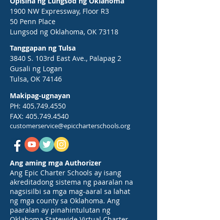
Opisina ng Lungsod ng Oklahoma
1900 NW Expressway, Floor R3
50 Penn Place
Lungsod ng Oklahoma, OK 73118
Tanggapan ng Tulsa
3840 S. 103rd East Ave., Palapag 2
Gusali ng Logan
Tulsa, OK 74146
Makipag-ugnayan
PH:
405.749.4550
FAX:
405.749.4540
customerservice@epiccharterschools.org
Ang aming mga Authorizer
Ang Epic Charter Schools ay isang
akreditadong sistema ng paaralan na
nagsisilbi sa mga mag-aaral sa lahat
ng mga county sa Oklahoma. Ang
paaralan ay pinahintulutan ng
Oklahoma Statewide Virtual Charter