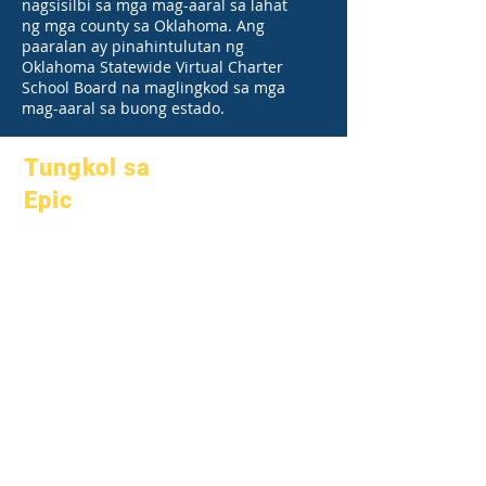
nagsisilbi sa mga mag-aaral sa lahat
ng mga county sa Oklahoma. Ang
paaralan ay pinahintulutan ng
Oklahoma Statewide Virtual Charter
School Board na maglingkod sa mga
mag-aaral sa buong estado.
Tungkol sa
Epic
Tungkol sa
Mga FAQ
Academics
Graduation
Mga mithiin
Handbook
Kalendaryo
Mga programa
Mga
Mga mag-
organisasyon
aaral
Mga modelo
Mga magulang
Profile ng
Paaralan