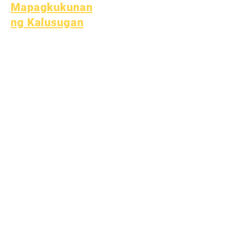
Mapagkukunan
ng Kalusugan
Karaniwang Sakit sa Bata
Pangkalahatang
Kagalingan
Malusog na gawi
Kalusugan ng Teen
Paunawa sa Asbestos
Mga Mapagkukunan ng
Kalusugan
Proseso
Form
Pondo sa
Pag-aaral
Mga asset
Nagbabalik na