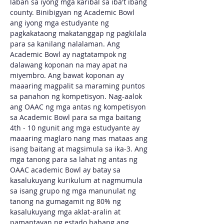
laban sa iyong mga karibal sa iba't ibang 
county. Binibigyan ng Academic Bowl 
ang iyong mga estudyante ng 
pagkakataong makatanggap ng pagkilala 
para sa kanilang nalalaman. Ang 
Academic Bowl ay nagtatampok ng 
dalawang koponan na may apat na 
miyembro. Ang bawat koponan ay 
maaaring magpalit sa maraming puntos 
sa panahon ng kompetisyon. Nag-aalok 
ang OAAC ng mga antas ng kompetisyon 
sa Academic Bowl para sa mga baitang 
4th - 10 ngunit ang mga estudyante ay 
maaaring maglaro nang mas mataas ang 
isang baitang at magsimula sa ika-3. Ang 
mga tanong para sa lahat ng antas ng 
OAAC academic Bowl ay batay sa 
kasalukuyang kurikulum at nagmumula 
sa isang grupo ng mga manunulat ng 
tanong na gumagamit ng 80% ng 
kasalukuyang mga aklat-aralin at 
pamantayan ng estado habang ang 