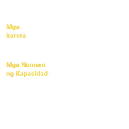
Pagdalo &
Pacing
Mga
karera
Buksan ang
mga Posisyon
Mga Numero
ng Kapasidad
Hulyo 1, 2022
Oktubre 1, 2022
Enero 1, 2023
Abril 1, 2023
Hulyo 1, 2023
Oktubre 1, 2023