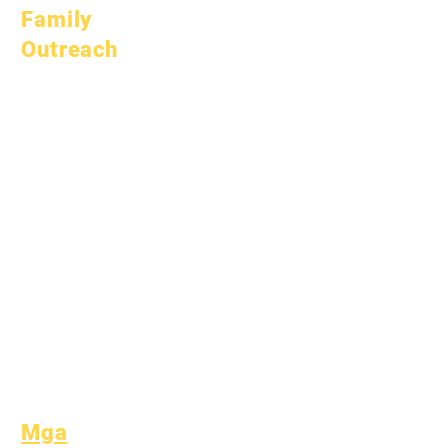
Family
Outreach
Akademikong
Pagpapayo
Serbisyo sa
Komunidad
Epic Cares
Mga Estudyante na
Walang Bahay
Serbisyong
Panlipunan
Espesyal na
Edukasyon (SPED)
Paghahanap ng Bata
Mga