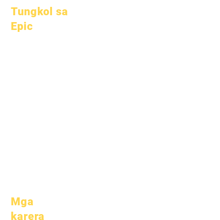
Tungkol sa
Epic
Tungkol sa
Mga FAQ
Academics
Graduation
Mga mithiin
Handbook
Kalendaryo
Mga programa
Mga
Mga mag-
organisasyon
aaral
Mga modelo
Mga magulang
Profile ng
Paaralan
Pagdalo &
Pacing
Mga
karera