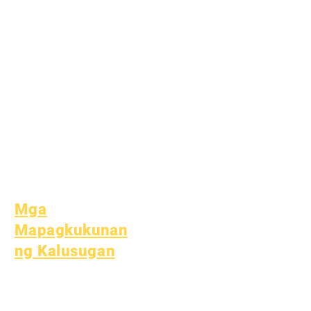
Serbisyo sa
Komunidad
Epic Cares
Mga Estudyante na
Walang Bahay
Serbisyong
Panlipunan
Espesyal na
Edukasyon (SPED)
Paghahanap ng Bata
Mga
Mapagkukunan
ng Kalusugan
Karaniwang Sakit sa Bata
Pangkalahatang
Kagalingan