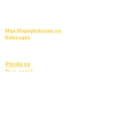
Malusog na gawi
Kalusugan ng Teen
Paunawa sa Asbestos
Mga Mapagkukunan ng
Kalusugan
Proseso
Form
Pondo sa
Pag-aaral
Mga asset
Nagbabalik na
Mga FAQ
Mga Asset
Tech Support
Direktoryo ng
Chromebook
Vendor
Pondo sa