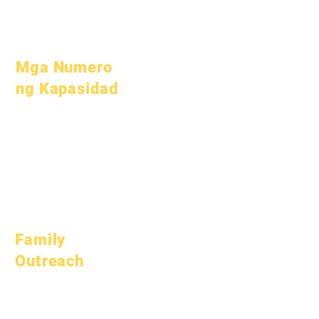
Buksan ang
mga Posisyon
Mga Numero
ng Kapasidad
Hulyo 1, 2022
Oktubre 1, 2022
Enero 1, 2023
Abril 1, 2023
Hulyo 1, 2023
Oktubre 1, 2023
Family
Outreach
Akademikong
Pagpapayo