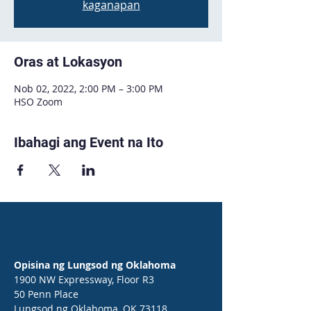
kaganapan
Oras at Lokasyon
Nob 02, 2022, 2:00 PM – 3:00 PM
HSO Zoom
Ibahagi ang Event na Ito
Opisina ng Lungsod ng Oklahoma
1900 NW Expressway, Floor R3
50 Penn Place
Lungsod ng Oklahoma, OK 73118