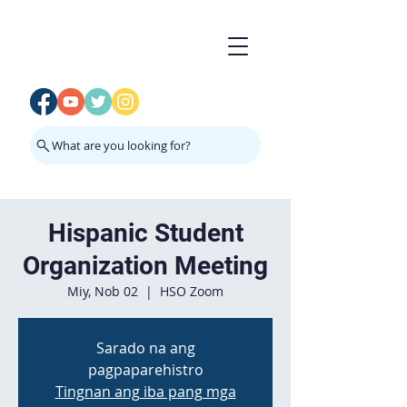
What are you looking for?
Hispanic Student
Organization Meeting
Miy, Nob 02
  |  
HSO Zoom
Sarado na ang
pagpaparehistro
Tingnan ang iba pang mga