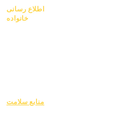
اطلاع رسانی
خانواده
مشاوره تحصیلی
خدمات اجتماعی
مراقبت‌های حماسی
دانش‌آموزان بی‌خانمان
خدمات پشتیبانی
دانشجویی
آموزش ویژه (SPED)
یافتن کودک
منابع سلامت
بیماری شایع دوران کودکی
رفاه عمومی
سلامت نوجوانان
اطلاعیه آزبست