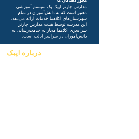
مجوز دهندگان ما
مدارس چارتر اپیک یک سیستم آموزشی
معتبر است که به دانش‌آموزان در تمام
شهرستان‌های اکلاهما خدمات ارائه می‌دهد.
این مدرسه توسط هیئت مدارس چارتر
سراسری اکلاهما مجاز به خدمت‌رسانی به
دانش‌آموزان در سراسر ایالت است.
درباره اپیک
سوالات متداول
در باره
فارغ التحصیلی
دانشگاهیان
کتاب راهنما
آرزوها
برنامه ها
تقویم
دانش آموزان
سازمان های
والدین
مدل ها
نمایه مدرسه
حضور و غیاب و
amp; قدم زدن