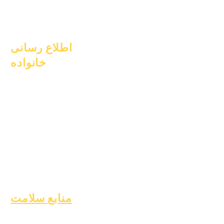
۱۰ اکتبر ۲۰۲۵
۱ ژانویه ۲۰۲۶
اطلاع رسانی
خانواده
مشاوره تحصیلی
خدمات اجتماعی
مراقبت‌های حماسی
دانش‌آموزان بی‌خانمان
خدمات پشتیبانی
دانشجویی
آموزش ویژه (SPED)
یافتن کودک
منابع سلامت
بیماری شایع دوران کودکی