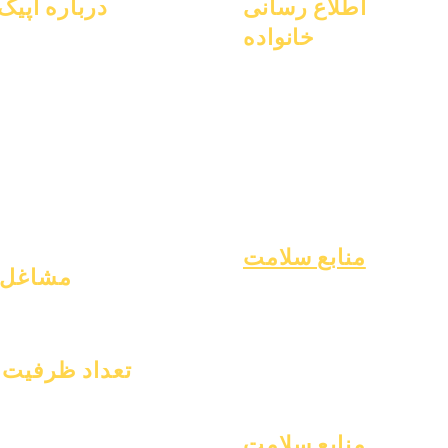
اطلاع رسانی
درباره اپیک
خانواده
سوالات متداول
در باره
فارغ التحصیلی
دانشگاهیان
مشاوره تحصیلی
کتاب راهنما
آرزوها
خدمات اجتماعی
برنامه ها
تقویم
مراقبت‌های حماسی
دانش آموزان
سازمان های
دانش‌آموزان بی‌خانمان
والدین
مدل ها
خدمات پشتیبانی دانشجویی
نمایه مدرسه
آموزش ویژه (SPED)
حضور و غیاب و amp; قدم زدن
یافتن کودک
منابع سلامت
مشاغل
ری شایع دوران کودکی
موقعیت‌های باز
ه عمومی
ت نوجوانان
عیه آزبست
تعداد ظرفیت
دیابت نوع ۱
۱ ژانویه ۲۰۲۴
۱ آوریل ۲۰۲۴
منابع سلامت