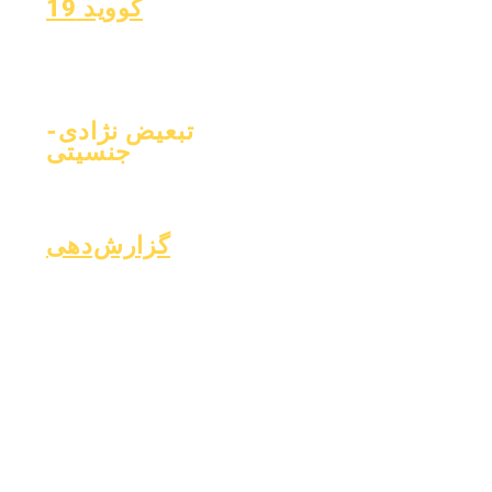
کووید 19
بازگشت به طرح یادگیری
فرم گزارش کووید-۱۹
تبعیض نژادی-
جنسیتی
فرآیند
فرم
گزارش‌دهی
صندوق اسر
اعتباربخشی
امور مالی
گزارش مالی
بیما
خط تلفن ویژه
ماهانه
رفا
OIG
حسابرسی سالانه
سلام
کارت گزارش
هیئت مدیره
اطلا
گزارش OCAS
جلسات هیئت
درک 
مدیره