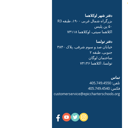
دفتر شهر اوکلاهما
بزرگراه شمال غربی ۱۹۰۰، طبقه R3
۵۰ پن پلیس
اکلاهما سیتی، اوکلاهما ۷۳۱۱۸
دفتر تولسا
خیابان صد و سوم شرقی، پلاک ۳۸۴۰
جنوبی، طبقه ۲
ساختمان لوگان
تولسا، اکلاهما ۷۴۱۴۶
تماس
تلفن: 405.749.4550
فکس: 405.749.4540
customerservice@epiccharterschools.org