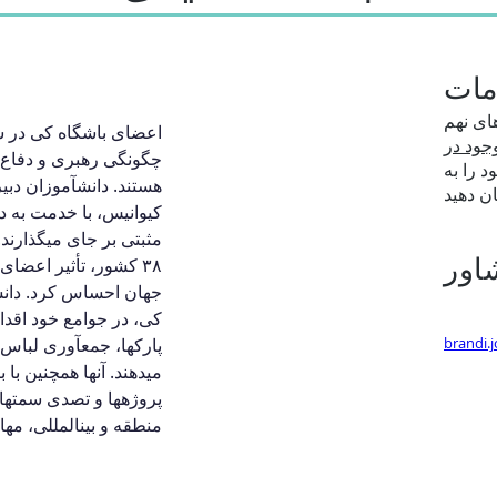
مات
های نهم
اعضای باشگاه کی در س
جود در
چگونگی رهبری و دفاع 
د را به
هستند. دانشآموزان دبی
کیوانیس، با خدمت به دی
مثبتی بر جای میگذارند.
اور
۳۸ کشور، تأثیر اعضا
جهان احساس کرد. دانش
کی، در جوامع خود اقدام
brandi.
پارکها، جمعآوری لباس 
میدهند. آنها همچنین با
پروژهها و تصدی سمتها
منطقه و بینالمللی، مها