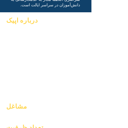
دانش‌آموزان در سراسر ایالت است.
درباره اپیک
سوالات متداول
در باره
فارغ التحصیلی
دانشگاهیان
کتاب راهنما
آرزوها
برنامه ها
تقویم
دانش آموزان
سازمان های
والدین
مدل ها
نمایه مدرسه
حضور و غیاب و
amp; قدم زدن
مشاغل
موقعیت‌های باز
تعداد ظرفیت