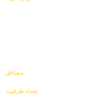
سوالات متداول
در باره
فارغ التحصیلی
دانشگاهیان
کتاب راهنما
آرزوها
برنامه ها
تقویم
دانش آموزان
سازمان های
والدین
مدل ها
نمایه مدرسه
حضور و غیاب و
amp; قدم زدن
مشاغل
موقعیت‌های باز
تعداد ظرفیت
۱ ژانویه ۲۰۲۴
۱ آوریل ۲۰۲۴