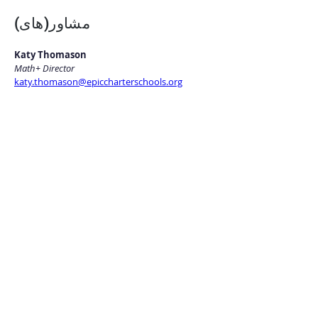
مشاور(های)
Katy Thomason
Math+ Director
katy.thomason@epiccharterschools.org