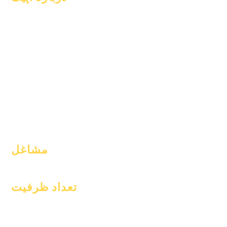
سوالات متداول
در باره
فارغ التحصیلی
دانشگاهیان
کتاب راهنما
آرزوها
برنامه ها
تقویم
دانش آموزان
سازمان های
والدین
مدل ها
نمایه مدرسه
حضور و غیاب و
amp; قدم زدن
مشاغل
موقعیت‌های باز
تعداد ظرفیت
۱ ژانویه ۲۰۲۴
۱ آوریل ۲۰۲۴