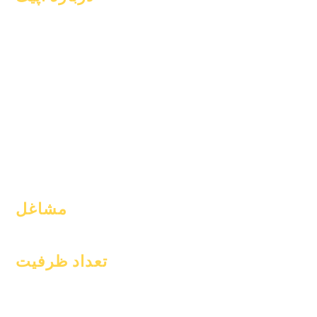
سوالات متداول
در باره
فارغ التحصیلی
دانشگاهیان
کتاب راهنما
آرزوها
برنامه ها
تقویم
دانش آموزان
سازمان های
والدین
مدل ها
نمایه مدرسه
حضور و غیاب و
amp; قدم زدن
مشاغل
موقعیت‌های باز
تعداد ظرفیت
۱ ژانویه ۲۰۲۴
۱ آوریل ۲۰۲۴