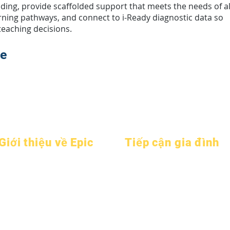
uilding, provide scaffolded support that meets the needs of al
rning pathways, and connect to i-Ready diagnostic data so
eaching decisions.
te
Giới thiệu về Epic
Tiếp cận gia đình
Về
Câu hỏi thường
Tư vấn học thuật
học thuật
gặp
Dịch vụ cộng đồng
Khát vọng
Tốt nghiệp
Epic Cares
Lịch
Sổ tay
Sinh viên vô gia cư
Tổ chức
Chương trình
Dịch vụ hỗ trợ sinh viên
Người mẫu
Sinh viên
Giáo dục đặc biệt (SPED)