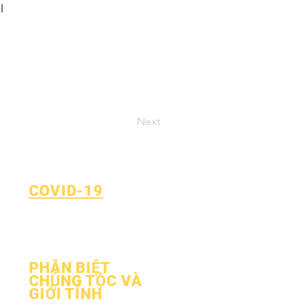
l
Next
COVID-19
Quay lại Kế hoạch học tập
Mẫu báo cáo COVID-19
PHÂN BIỆT
CHỦNG TỘC VÀ
GIỚI TÍNH