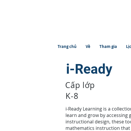
Trang chủ
Về
Tham gia
Lị
i-Ready
Cấp lớp
K-8
i-Ready Learning is a collecti
learn and grow by accessing g
instructional design, these t
mathematics instruction that 