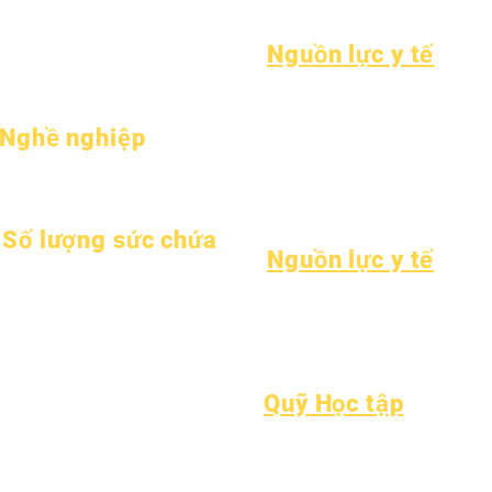
Hồ sơ trường học
Cha mẹ
Tìm kiếm trẻ em
Tham dự & amp; Nhịp độ
Nguồn lực y tế
Bệnh thường gặp ở trẻ em
Sức khỏe tổng thể
Nghề nghiệp
Sức khỏe vị thành niên
Vị trí mở
Thông báo về amiăng
Hiểu về bệnh tiểu đường loại 1
Số lượng sức chứa
Nguồn lực y tế
Ngày 1 tháng 1 năm 2024
Quá trình
Ngày 1 tháng 4 năm 2024
Hình thức
Ngày 1 tháng 7 năm 2024
Ngày 1 tháng 10 năm 2024
Ngày 1 tháng 1 năm 2025
Quỹ Học tập
Ngày 1 tháng 3 năm 2025
Tài sản
Danh mục nhà
Ngày 1 tháng 4 năm 2025
Câu hỏi thường
cung cấp
Ngày 1 tháng 6 năm 2025