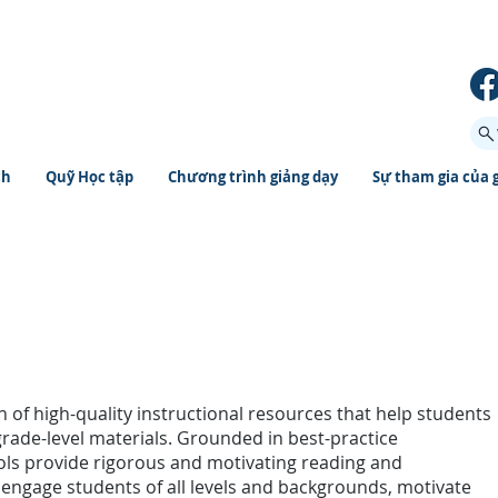
ch
Quỹ Học tập
Chương trình giảng dạy
Sự tham gia của 
on of high-quality instructional resources that help students
rade-level materials. Grounded in best-practice
ools provide rigorous and motivating reading and
engage students of all levels and backgrounds, motivate