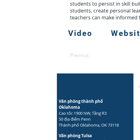
students to persist in skill b
students, create personal lea
teachers can make informed t
Video
Websi
Previous
Văn phòng thành phố
Oklahoma
Cao tốc 1900 NW, Tầng R3
50 địa điểm Penn
Thành phố Oklahoma, OK 73118
Văn phòng Tulsa