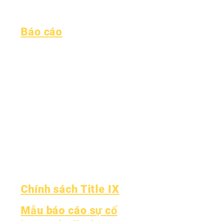
Quá trình
Hình thức
Báo cáo
Công nhận
Quỹ Esser
Kiểm tra hàng
Tài chính
tháng
Đường dây nóng
Kiểm toán hàng
của OIG
năm
Bảng điểm
Hội đồng quản
Báo cáo OCAS
trị
Các cuộc họp
Hội đồng quản
trị
Chính sách Title IX
Mẫu báo cáo sự cố