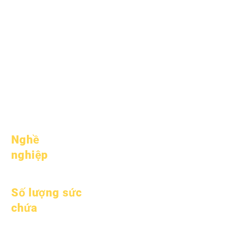
học thuật
thường gặp
Khát vọng
Tốt nghiệp
Lịch
Sổ tay
Tổ chức
Chương trình
Người mẫu
Sinh viên
Hồ sơ trường
Cha mẹ
học
Tham dự &
amp; Nhịp độ
Nghề
nghiệp
Vị trí mở
Số lượng sức
chứa
Ngày 1 tháng 1 năm