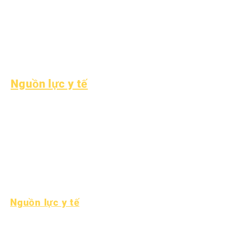
Dịch vụ hỗ trợ sinh
viên
Giáo dục đặc biệt
(SPED)
Tìm kiếm trẻ em
Nguồn lực y tế
Bệnh thường gặp ở trẻ
em
Sức khỏe tổng thể
Sức khỏe vị thành niên
Thông báo về amiăng
Hiểu về bệnh tiểu đường
loại 1
Nguồn lực y tế
Quá trình