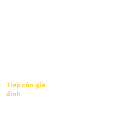
2025
Ngày 1 tháng 10 năm
2025
Ngày 10 tháng 10 năm
2025
Ngày 1 tháng 1 năm
2026
Tiếp cận gia
đình
Tư vấn học thuật
Dịch vụ cộng đồng
Epic Cares
Sinh viên vô gia cư