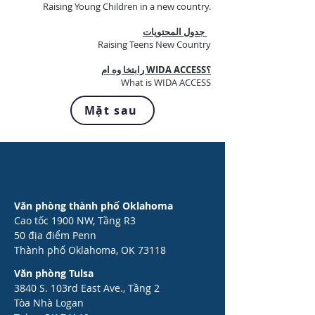
Raising Young Children in a new country.
جدول المحتويات
Raising Teens New Country
؟WIDA ACCESS رابتخا وه ام
What is WIDA ACCESS
Mặt sau
Văn phòng thành phố Oklahoma
Cao tốc 1900 NW, Tầng R3
50 địa điểm Penn
Thành phố Oklahoma, OK 73118
Văn phòng Tulsa
3840 S. 103rd East Ave., Tầng 2
Tòa Nhà Logan