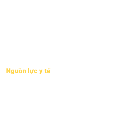
Dịch vụ cộng đồng
Epic Cares
Sinh viên vô gia cư
Dịch vụ hỗ trợ sinh
viên
Giáo dục đặc biệt
(SPED)
Tìm kiếm trẻ em
Nguồn lực y tế
Bệnh thường gặp ở trẻ
em
Sức khỏe tổng thể
Sức khỏe vị thành niên
Thông báo về amiăng
Hiểu về bệnh tiểu đường
loại 1