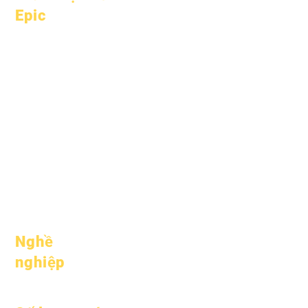
Epic
Về
Câu hỏi
học thuật
thường gặp
Khát vọng
Tốt nghiệp
Lịch
Sổ tay
Tổ chức
Chương trình
Người mẫu
Sinh viên
Hồ sơ trường
Cha mẹ
học
Tham dự &
amp; Nhịp độ
Nghề
nghiệp
Vị trí mở