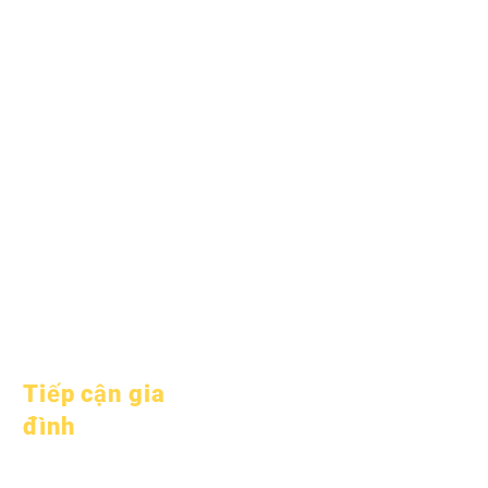
Ngày 1 tháng 6 năm
2025
Ngày 1 tháng 7 năm
2025
Ngày 1 tháng 10 năm
2025
Ngày 10 tháng 10 năm
2025
Ngày 1 tháng 1 năm
2026
Tiếp cận gia
đình
Tư vấn học thuật