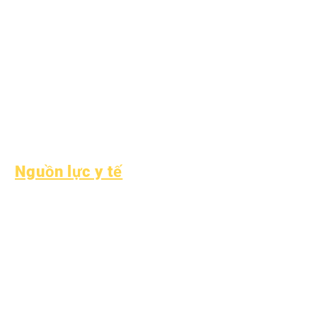
Dịch vụ cộng đồng
Epic Cares
Sinh viên vô gia cư
Dịch vụ hỗ trợ sinh
viên
Giáo dục đặc biệt
(SPED)
Tìm kiếm trẻ em
Nguồn lực y tế
Bệnh thường gặp ở trẻ
em
Sức khỏe tổng thể
Sức khỏe vị thành niên
Thông báo về amiăng
Hiểu về bệnh tiểu đường
loại 1