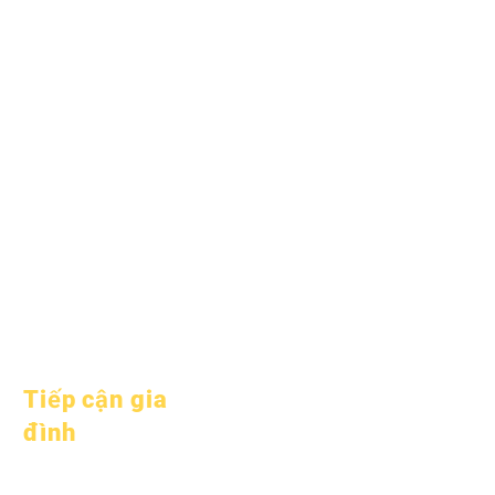
Ngày 1 tháng 6 năm
2025
Ngày 1 tháng 7 năm
2025
Ngày 1 tháng 10 năm
2025
Ngày 10 tháng 10 năm
2025
Ngày 1 tháng 1 năm
2026
Tiếp cận gia
đình
Tư vấn học thuật