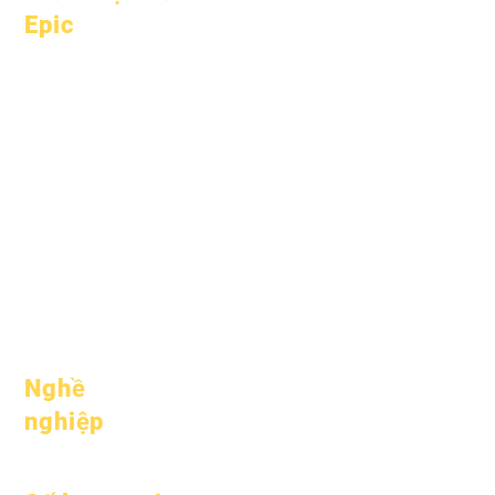
Epic
Về
Câu hỏi
học thuật
thường gặp
Khát vọng
Tốt nghiệp
Lịch
Sổ tay
Tổ chức
Chương trình
Người mẫu
Sinh viên
Hồ sơ trường
Cha mẹ
học
Tham dự &
amp; Nhịp độ
Nghề
nghiệp
Vị trí mở