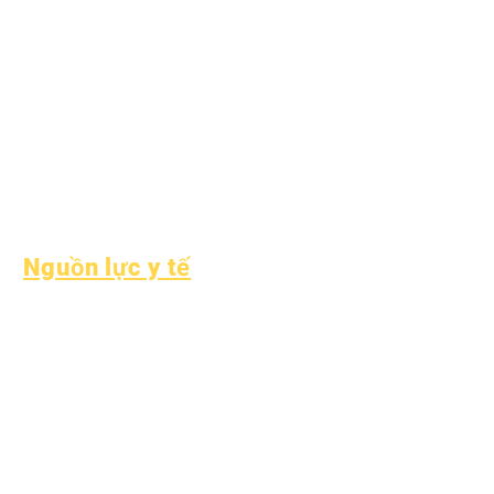
Dịch vụ cộng đồng
Epic Cares
Sinh viên vô gia cư
Dịch vụ hỗ trợ sinh
viên
Giáo dục đặc biệt
(SPED)
Tìm kiếm trẻ em
Nguồn lực y tế
Bệnh thường gặp ở trẻ
em
Sức khỏe tổng thể
Sức khỏe vị thành niên
Thông báo về amiăng
Hiểu về bệnh tiểu đường
loại 1