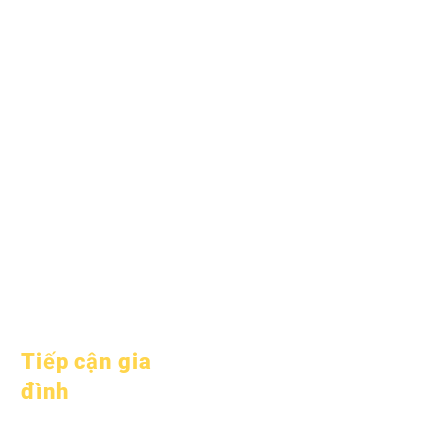
Ngày 1 tháng 6 năm
2025
Ngày 1 tháng 7 năm
2025
Ngày 1 tháng 10 năm
2025
Ngày 10 tháng 10 năm
2025
Ngày 1 tháng 1 năm
2026
Tiếp cận gia
đình
Tư vấn học thuật