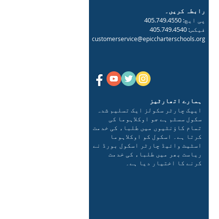
رابطہ کریں۔
پی ایچ: 405.749.4550
فیکس: 405.749.4540
customerservice@epiccharterschools.org
ہمارے اتھارٹیز
ایپک چارٹر سکولز ایک تسلیم شدہ
سکول سسٹم ہے جو اوکلاہوما کی
تمام کاؤنٹیوں میں طلباء کی خدمت
کرتا ہے۔ اسکول کو اوکلاہوما
اسٹیٹ وائیڈ چارٹر اسکول بورڈ نے
ریاست بھر میں طلباء کی خدمت
کرنے کا اختیار دیا ہے۔