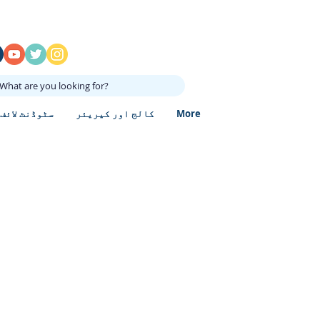
What are you looking for?
More
کالج اور کیریئر
سٹوڈنٹ لائف