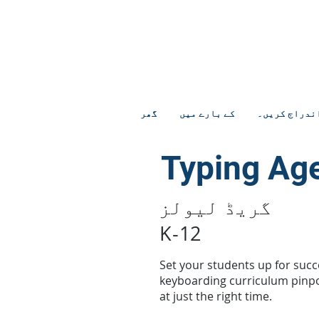
ندراج کریں۔
کے بارے میں
گھر
Typing Ag
گریڈ لیولز
K-12
Set your students up for succ
keyboarding curriculum pinpoi
at just the right time.