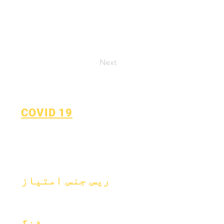
Next
COVID 19
سیکھنے کے منصوبے پر واپس
جائیں۔
COVID-19 رپورٹنگ فارم
ریس جنس امتیاز
عمل
فارم
رپورٹنگ