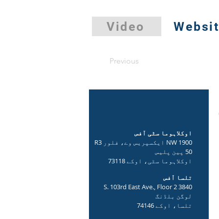
Video
Websi
Previous
اوکلاہوما سٹی آفس
1900 NW ایکسپریس وے، فلور R3
50 پین پلیس
اوکلاہوما سٹی، اوکے 73118
تلسا آفس
3840 S. 103rd East Ave., Floor 2
لوگن بلڈنگ
تلسا، اوکے 74146