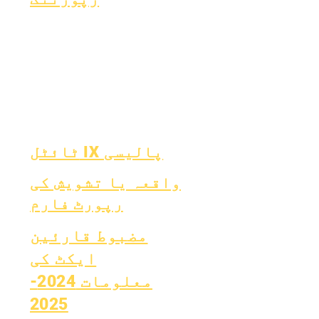
بچپ
ایسر فنڈ
ایکریڈیشن
جنر
فنانس
ماہانہ
نوع
OIG ہاٹ لائن
مالیاتی رپورٹ
ایس
رپورٹ کارڈ
سالانہ آڈٹ
ٹائپ 1 ذیابیطس
OCAS رپورٹنگ
بورڈ
بورڈ میٹنگز
ٹائٹل IX پالیسی
واقعہ یا تشویش کی
رپورٹ فارم
مضبوط قارئین
ایکٹ کی
معلومات 2024-
2025