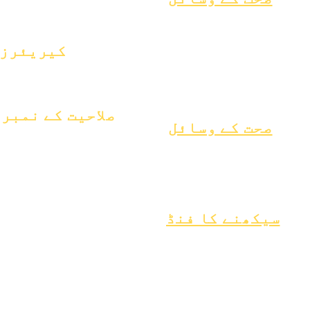
ن کی عام بیماری
ل ویل بیئنگ
کیریئرز
مر صحت
پوزیشنیں کھولیں۔
بیسٹوس نوٹس
 کو سمجھنا
صلاحیت کے نمبر
صحت کے وسائل
یکم جنوری 2024
عمل
1 اپریل 2024
فارم
یکم جولائی 2024
یکم اکتوبر 2024
یکم جنوری 2025
سیکھنے کا فنڈ
1 مارچ 2025
وینڈر
اثاثے
1 اپریل 2025
ڈائرکٹری
اکثر پوچھے
یکم جون 2025
گئے سوالات
یکم جولائی 2025
ٹیک سپورٹ
یکم اکتوبر 2025