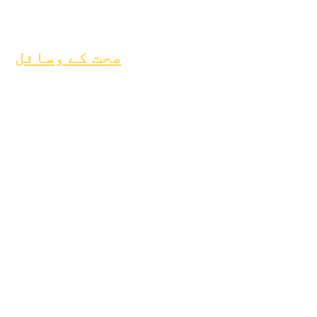
خصوصی تعلیم (SPED)
بچے کی تلاش
صحت کے وسائل
بچپن کی عام بیماری
جنرل ویل بیئنگ
نوعمر صحت
ایسبیسٹوس نوٹس
ٹائپ 1 ذیابیطس کو
سمجھنا
صحت کے وسائل
عمل
فارم
سیکھنے کا
فنڈ