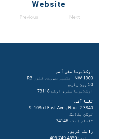
Website
Previous
Next
اوکلاہوما سٹی آفس
1900 NW ایکسپریس وے، فلور R3
50 پین پلیس
اوکلاہوما سٹی، اوکے 73118
تلسا آفس
3840 S. 103rd East Ave., Floor 2
لوگن بلڈنگ
تلسا، اوکے 74146
رابطہ کریں۔
پی ایچ:
405.749.4550