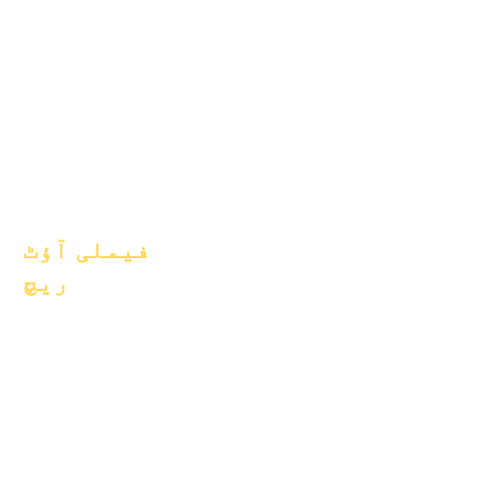
1 مارچ 2025
1 اپریل 2025
یکم جون 2025
یکم جولائی 2025
یکم اکتوبر 2025
10 اکتوبر 2025
یکم جنوری 2026
فیملی آؤٹ
ریچ
اکیڈمک کونسلنگ
کمیونٹی سروس
ایپک کیئرز
بے گھر طلباء
طلباء کی معاونت کی
خدمات