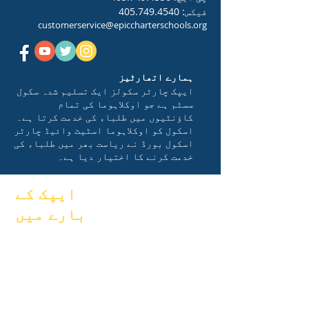
فیکس:
405.749.4540
customerservice@epiccharterschools.org
ہمارے اتھارٹیز
ایپک چارٹر سکولز ایک تسلیم شدہ سکول
سسٹم ہے جو اوکلاہوما کی تمام
کاؤنٹیوں میں طلباء کی خدمت کرتا ہے۔
اسکول کو اوکلاہوما اسٹیٹ وائیڈ چارٹر
اسکول بورڈ نے ریاست بھر میں طلباء کی
خدمت کرنے کا اختیار دیا ہے۔
ایپک کے
بارے میں
اکثر پوچھے
کے بارے میں
گئے سوالات
ماہرین تعلیم
گریجویشن
خواہشات
ہینڈ بک
کیلنڈر