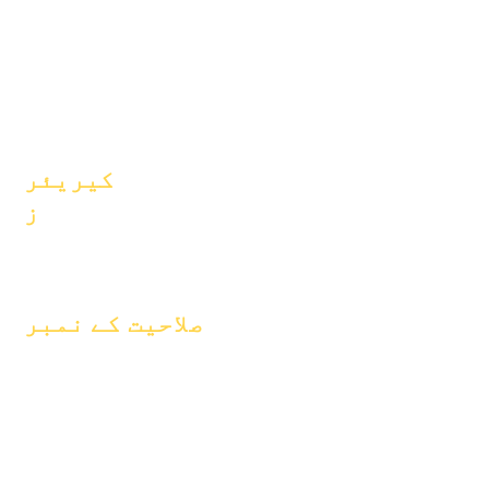
پروگرامز
تنظیمیں
طلباء
ماڈلز
والدین
سکول پروفائل
حاضری اور
پیکنگ
کیریئر
ز
پوزیشنیں
کھولیں۔
صلاحیت کے نمبر
یکم جنوری 2024
1 اپریل 2024
یکم جولائی 2024
یکم اکتوبر 2024
یکم جنوری 2025