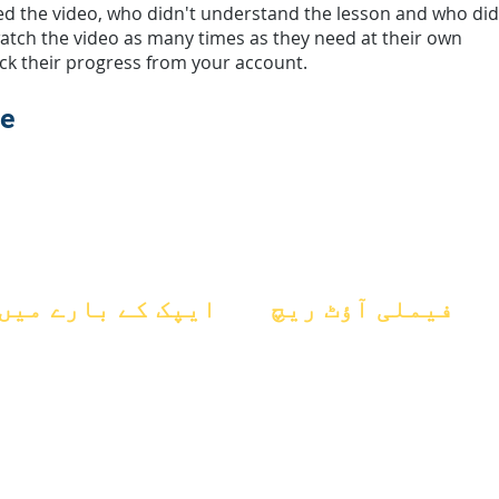
ed the video, who didn't understand the lesson and who did
atch the video as many times as they need at their own
eck their progress from your account.
te
فیملی آؤٹ ریچ
ایپک کے بارے میں
اکیڈمک کونسلنگ
اکثر پوچھے
کے بارے میں
کمیونٹی سروس
گئے سوالات
ماہرین تعلیم
ایپک کیئرز
خواہشات
گریجویشن
بے گھر طلباء
ہینڈ بک
کیلنڈر
طلباء کی معاونت کی خدمات
تنظیمیں
پروگرامز
خصوصی تعلیم (SPED)
طلباء
ماڈلز