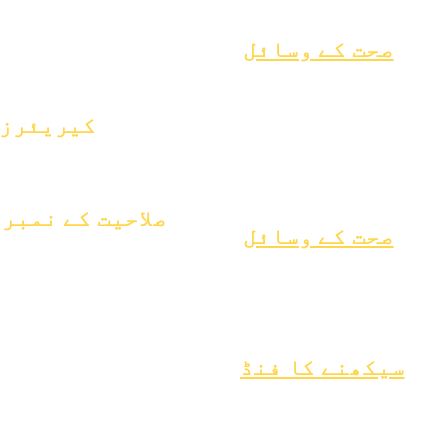
بچے کی تلاش
والدین
سکول پروفائل
حاضری اور پیکنگ
صحت کے وسائل
ن کی عام بیماری
ل ویل بیئنگ
کیریئرز
مر صحت
پوزیشنیں کھولیں۔
بیسٹوس نوٹس
 کو سمجھنا
صلاحیت کے نمبر
صحت کے وسائل
یکم جنوری 2024
عمل
1 اپریل 2024
فارم
یکم جولائی 2024
یکم اکتوبر 2024
یکم جنوری 2025
سیکھنے کا فنڈ
1 مارچ 2025
وینڈر
اثاثے
1 اپریل 2025
ڈائرکٹری
اکثر پوچھے
یکم جون 2025