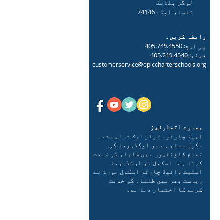
لوگن بلڈنگ
تلسا، اوکے 74146
رابطہ کریں۔
پی ایچ: 405.749.4550
فیکس: 405.749.4540
customerservice@epiccharterschools.org
ہمارے اتھارٹیز
ایپک چارٹر سکولز ایک تسلیم شدہ
سکول سسٹم ہے جو اوکلاہوما کی
تمام کاؤنٹیوں میں طلباء کی خدمت
کرتا ہے۔ اسکول کو اوکلاہوما
اسٹیٹ وائیڈ چارٹر اسکول بورڈ نے
ریاست بھر میں طلباء کی خدمت
کرنے کا اختیار دیا ہے۔