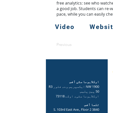
free analytics: see who watch
a good job. Students can re-w
pace, while you can easily ch
Video
Websi
Previous
اوکلاہوما سٹی آفس
1900 NW ایکسپریس وے، فلور R3
50 پین پلیس
اوکلاہوما سٹی، اوکے 73118
تلسا آفس
3840 S. 103rd East Ave., Floor 2