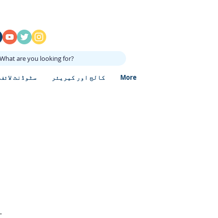
What are you looking for?
More
کالج اور کیریئر
سٹوڈنٹ لائف
-