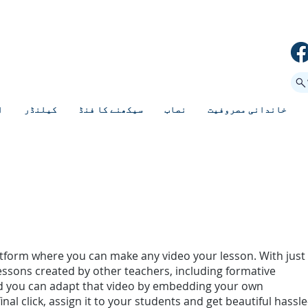
خاندانی مصروفیت
نصاب
سیکھنے کا فنڈ
کیلنڈر
ا
atform where you can make any video your lesson. With just
lessons created by other teachers, including formative
d you can adapt that video by embedding your own
nal click, assign it to your students and get beautiful hassle