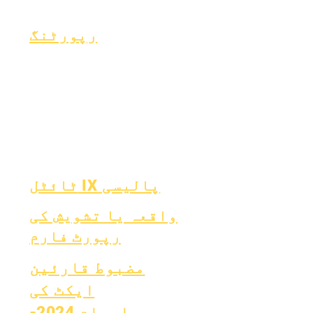
فارم
رپورٹنگ
بچپ
ایسر فنڈ
ایکریڈیشن
جنر
فنانس
ماہانہ
نوع
OIG ہاٹ لائن
مالیاتی رپورٹ
ایس
رپورٹ کارڈ
سالانہ آڈٹ
ٹائپ 1 ذیابیطس
OCAS رپورٹنگ
بورڈ
بورڈ میٹنگز
ٹائٹل IX پالیسی
واقعہ یا تشویش کی
رپورٹ فارم
مضبوط قارئین
ایکٹ کی
معلومات 2024-