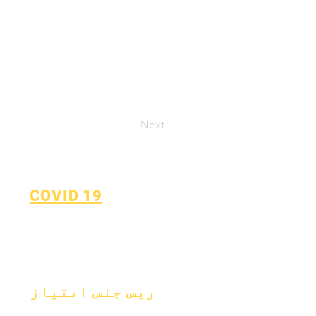
Next
COVID 19
سیکھنے کے منصوبے پر واپس
جائیں۔
COVID-19 رپورٹنگ فارم
ریس جنس امتیاز
عمل