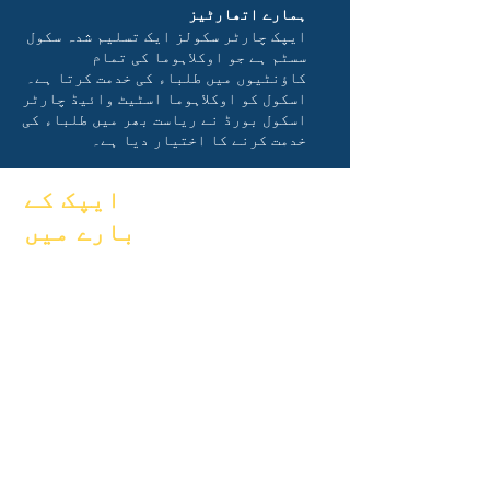
ہمارے اتھارٹیز
ایپک چارٹر سکولز ایک تسلیم شدہ سکول
سسٹم ہے جو اوکلاہوما کی تمام
کاؤنٹیوں میں طلباء کی خدمت کرتا ہے۔
اسکول کو اوکلاہوما اسٹیٹ وائیڈ چارٹر
اسکول بورڈ نے ریاست بھر میں طلباء کی
خدمت کرنے کا اختیار دیا ہے۔
ایپک کے
بارے میں
اکثر پوچھے
کے بارے میں
گئے سوالات
ماہرین تعلیم
گریجویشن
خواہشات
ہینڈ بک
کیلنڈر
پروگرامز
تنظیمیں
طلباء
ماڈلز
والدین
سکول پروفائل
حاضری اور