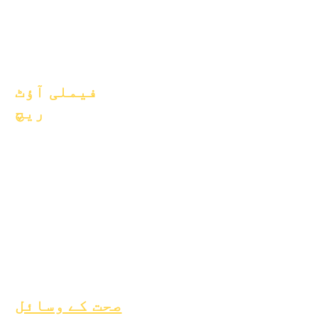
یکم جولائی 2025
یکم اکتوبر 2025
10 اکتوبر 2025
یکم جنوری 2026
فیملی آؤٹ
ریچ
اکیڈمک کونسلنگ
کمیونٹی سروس
ایپک کیئرز
بے گھر طلباء
طلباء کی معاونت کی
خدمات
خصوصی تعلیم (SPED)
بچے کی تلاش
صحت کے وسائل