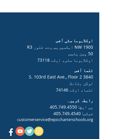
اوکلاہوما سٹی آفس
1900 NW ایکسپریس وے، فلور R3
50 پین پلیس
اوکلاہوما سٹی، اوکے 73118
تلسا آفس
3840 S. 103rd East Ave., Floor 2
لوگن بلڈنگ
تلسا، اوکے 74146
رابطہ کریں۔
پی ایچ:
405.749.4550
فیکس:
405.749.4540
customerservice@epiccharterschools.org