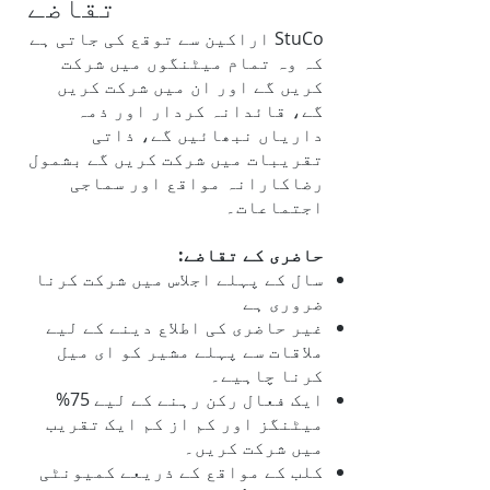
تقاضے
StuCo اراکین سے توقع کی جاتی ہے
کہ وہ تمام میٹنگوں میں شرکت
کریں گے اور ان میں شرکت کریں
گے، قائدانہ کردار اور ذمہ
داریاں نبھائیں گے، ذاتی
تقریبات میں شرکت کریں گے بشمول
رضاکارانہ مواقع اور سماجی
اجتماعات۔
حاضری کے تقاضے:
سال کے پہلے اجلاس میں شرکت کرنا
ضروری ہے
غیر حاضری کی اطلاع دینے کے لیے
ملاقات سے پہلے مشیر کو ای میل
کرنا چاہیے۔
ایک فعال رکن رہنے کے لیے 75%
میٹنگز اور کم از کم ایک تقریب
میں شرکت کریں۔
کلب کے مواقع کے ذریعے کمیونٹی