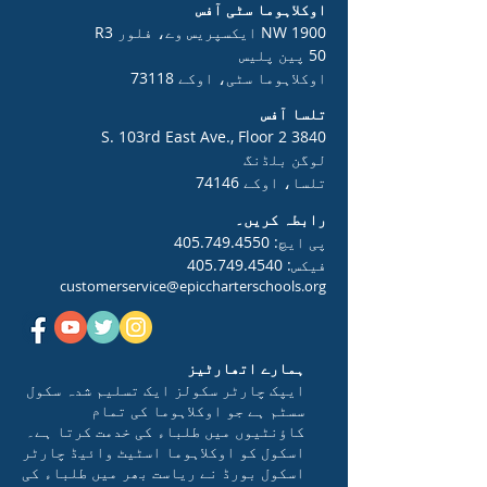
اوکلاہوما سٹی آفس
1900 NW ایکسپریس وے، فلور R3
50 پین پلیس
اوکلاہوما سٹی، اوکے 73118
تلسا آفس
3840 S. 103rd East Ave., Floor 2
لوگن بلڈنگ
تلسا، اوکے 74146
رابطہ کریں۔
پی ایچ:
405.749.4550
فیکس:
405.749.4540
customerservice@epiccharterschools.org
ہمارے اتھارٹیز
ایپک چارٹر سکولز ایک تسلیم شدہ سکول
سسٹم ہے جو اوکلاہوما کی تمام
کاؤنٹیوں میں طلباء کی خدمت کرتا ہے۔
اسکول کو اوکلاہوما اسٹیٹ وائیڈ چارٹر
اسکول بورڈ نے ریاست بھر میں طلباء کی