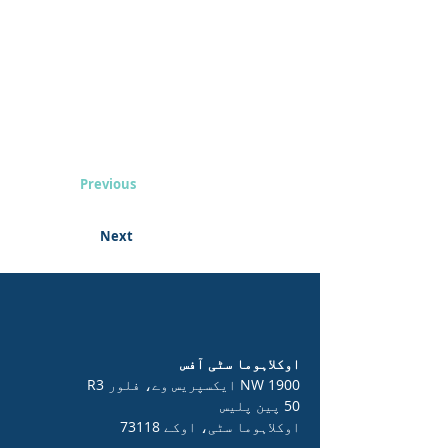
Previous
Next
اوکلاہوما سٹی آفس
1900 NW ایکسپریس وے، فلور R3
50 پین پلیس
اوکلاہوما سٹی، اوکے 73118