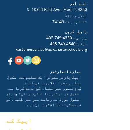
تلسا آفس
3840 S. 103rd East Ave., Floor 2
لوگن بلڈنگ
تلسا، اوکے 74146
رابطہ کریں۔
پی ایچ:
405.749.4550
فیکس:
405.749.4540
customerservice@epiccharterschools.org
ہمارے اتھارٹیز
ایپک چارٹر سکولز ایک تسلیم شدہ سکول
سسٹم ہے جو اوکلاہوما کی تمام
کاؤنٹیوں میں طلباء کی خدمت کرتا ہے۔
اسکول کو اوکلاہوما اسٹیٹ وائیڈ چارٹر
اسکول بورڈ نے ریاست بھر میں طلباء کی
خدمت کرنے کا اختیار دیا ہے۔
ایپک کے
بارے میں