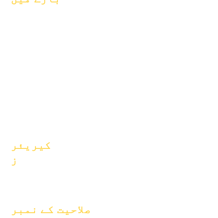
اکثر پوچھے
کے بارے میں
گئے سوالات
ماہرین تعلیم
گریجویشن
خواہشات
ہینڈ بک
کیلنڈر
پروگرامز
تنظیمیں
طلباء
ماڈلز
والدین
سکول پروفائل
حاضری اور
پیکنگ
کیریئر
ز
پوزیشنیں
کھولیں۔
صلاحیت کے نمبر