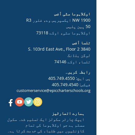
اوکلاہوما سٹی آفس
1900 NW ایکسپریس وے، فلور R3
50 پین پلیس
اوکلاہوما سٹی، اوکے 73118
تلسا آفس
3840 S. 103rd East Ave., Floor 2
لوگن بلڈنگ
تلسا، اوکے 74146
رابطہ کریں۔
پی ایچ:
405.749.4550
فیکس:
405.749.4540
customerservice@epiccharterschools.org
ہمارے اتھارٹیز
ایپک چارٹر سکولز ایک تسلیم شدہ سکول
سسٹم ہے جو اوکلاہوما کی تمام
کاؤنٹیوں میں طلباء کی خدمت کرتا ہے۔