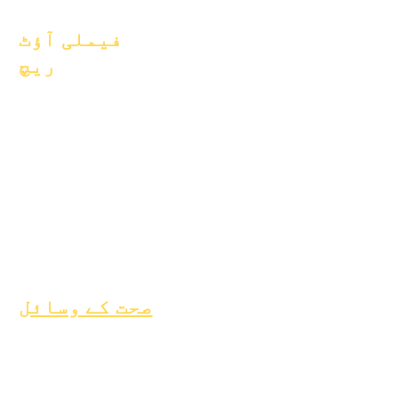
یکم جنوری 2026
فیملی آؤٹ
ریچ
اکیڈمک کونسلنگ
کمیونٹی سروس
ایپک کیئرز
بے گھر طلباء
طلباء کی معاونت کی
خدمات
خصوصی تعلیم (SPED)
بچے کی تلاش
صحت کے وسائل
بچپن کی عام بیماری
جنرل ویل بیئنگ
نوعمر صحت