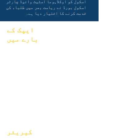
اسکول کو اوکلاہوما اسٹیٹ وائیڈ چارٹر
اسکول بورڈ نے ریاست بھر میں طلباء کی
خدمت کرنے کا اختیار دیا ہے۔
ایپک کے
بارے میں
اکثر پوچھے
کے بارے میں
گئے سوالات
ماہرین تعلیم
گریجویشن
خواہشات
ہینڈ بک
کیلنڈر
پروگرامز
تنظیمیں
طلباء
ماڈلز
والدین
سکول پروفائل
حاضری اور
پیکنگ
کیریئر