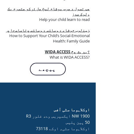
هپ تسول د هرس موشام لپخ هل ئړکو هتسرم ېک
ولوک هدز
Help your child learn to read
ﺰﯿﻨﻟﻮټ مﻮﺷﺎﻣ د ﻮﺳﺎﺘﺳ د ﻮﺳﺎﺘﺳ ﻲﺗﺎﺳﺎﺴﺣا ﻲ
How to Support Your Child’s Social-Emotional
Health: Family Guide
؟ید یش هڅ WIDA ACCESS
What is WIDA ACCESS?
پیچھے
اوکلاہوما سٹی آفس
1900 NW ایکسپریس وے، فلور R3
50 پین پلیس
اوکلاہوما سٹی، اوکے 73118