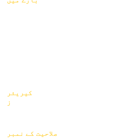
بارے میں
اکثر پوچھے
کے بارے میں
گئے سوالات
ماہرین تعلیم
گریجویشن
خواہشات
ہینڈ بک
کیلنڈر
پروگرامز
تنظیمیں
طلباء
ماڈلز
والدین
سکول پروفائل
حاضری اور
پیکنگ
کیریئر
ز
پوزیشنیں
کھولیں۔
صلاحیت کے نمبر