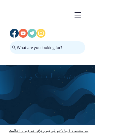
What are you looking for?
پښتو لینکونه
په متحده ایالاتو کې ښوونځي ته ښه راغلاست