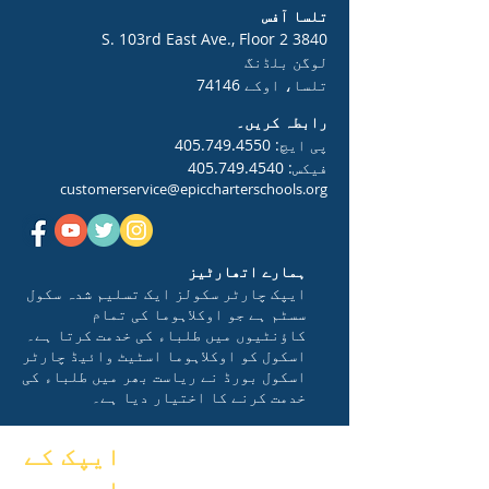
تلسا آفس
3840 S. 103rd East Ave., Floor 2
لوگن بلڈنگ
تلسا، اوکے 74146
رابطہ کریں۔
پی ایچ:
405.749.4550
فیکس:
405.749.4540
customerservice@epiccharterschools.org
ہمارے اتھارٹیز
ایپک چارٹر سکولز ایک تسلیم شدہ سکول
سسٹم ہے جو اوکلاہوما کی تمام
کاؤنٹیوں میں طلباء کی خدمت کرتا ہے۔
اسکول کو اوکلاہوما اسٹیٹ وائیڈ چارٹر
اسکول بورڈ نے ریاست بھر میں طلباء کی
خدمت کرنے کا اختیار دیا ہے۔
ایپک کے