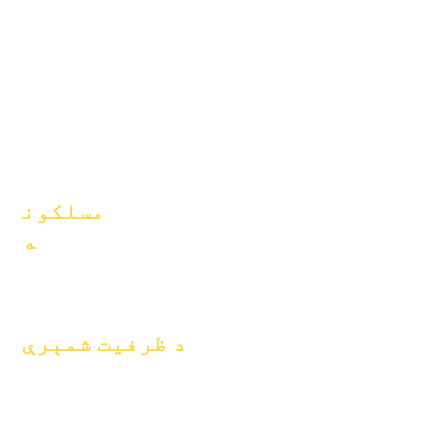
زده کوونکي
سازمانونه
والدین
موډلونه
د ښوونځي
پروفایل
حاضري &
پیسینګ
مسلکون
ه
موقعیتونه خلاص
کړئ
د ظرفیت شمېرې
د جنوري ۱، ۲۰۲۴
د اپریل ۱، ۲۰۲۴
د جولای ۱، ۲۰۲۴