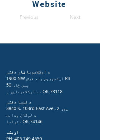
Website
Previous
Next
د اوکلاهوما ښار دفتر
1900 NW ایکسپریس وے، فرش R3
50 پین ځای
د اوکلاهوما ښار، OK 73118
د تلسا دفتر
3840 S. 103rd East Ave., 2 پوړ
د لوگان ودانۍ
تولسا، OK 74146
اړیکه
PH:
405.749.4550