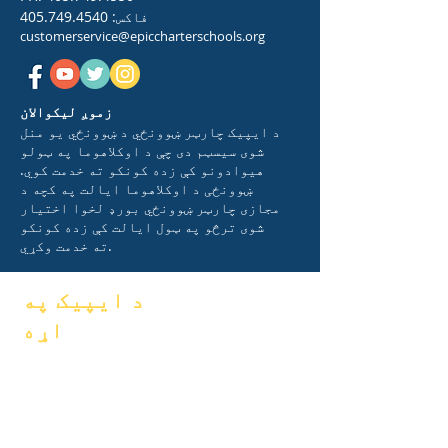
فاکس:
405.749.4540
customerservice@epiccharterschools.org
زموږ لیکوالان
د ایپیک چارټر ښوونځي د ښوونځي یو منل
شوی سیسټم دی چې د اوکلاهوما په ټولو
هیوادونو کې زده کونکو ته خدمت کوي.
ښوونځی د اوکلاهوما ایالت په کچه د
مجازی چارټر ښوونځي بورډ لخوا اختیار
شوی ترڅو په ټول ایالت کې زده کونکو
ته خدمت وکړي.
د ایپیک په
اړه
FAQs
په اړه
فراغت
اکادمیک
لاسي کتاب
هیلې
پروګرامونه
جنتري