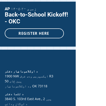
AP ۱۴۰۵ زمری ۲۰
Back-to-School Kickoff!
- OKC
REGISTER HERE
د اوکلاهوما ښار دفتر
1900 NW ایکسپریس وے، فرش R3
50 پین ځای
د اوکلاهوما ښار، OK 73118
د تلسا دفتر
3840 S. 103rd East Ave., 2 پوړ
د لوگان ودانۍ