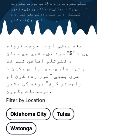
عملي سفرونه وي، د ځایی موزیم سفرونه
وي یا د ټولنې خدماتو پروژې، زموږ
کیلنڈر د هر عمر زده کونکو لپاره د
تجربو څخه ډک دی.
هغه پیښې او ساحوي سفرونه
چې د "$" سره نښه شوي وي ممکن
د ننوتلو اضافي فیس ته
اړتیا ولري. مهرباني وکړئ د
هرې پیښې "نور زده کړئ او
راجستر کړئ" برخه کې بشپړ
توضیحات وګورئ.
Filter by Location
Oklahoma City
Tulsa
Watonga