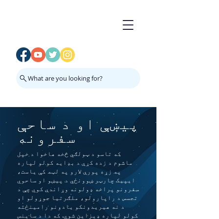
What are you looking for?
پیښې او د ساحې
سفرونه
که تاسو د ټولګي څخه هاخوا د خپل
ماشوم د زده کړې د بډایه کولو لپاره
په زړه پورې لارو په لټه کې یاست،
ایپیک چارټر ښوونځي د پیښو او ساحوي
سفرونو پراخه ډولونه وړاندې کوي چې د
تجسس د راپارولو، ملګرتیا جوړولو او
د نه هیریدونکو یادونو رامینځته
کولو لپاره ډیزاین شوي. که دا د ساینس