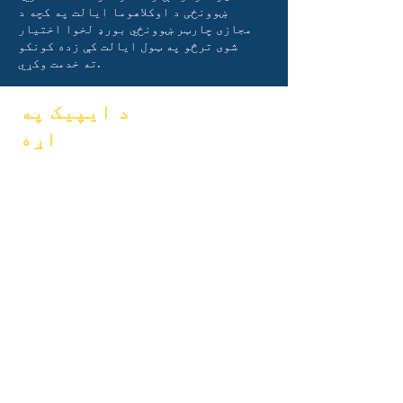
ښوونځی د اوکلاهوما ایالت په کچه د
مجازی چارټر ښوونځي بورډ لخوا اختیار
شوی ترڅو په ټول ایالت کې زده کونکو
ته خدمت وکړي.
د ایپیک په
اړه
FAQs
په اړه
فراغت
اکادمیک
لاسي کتاب
هیلې
پروګرامونه
جنتري
زده کوونکي
سازمانونه
والدین
موډلونه
د ښوونځي
پروفایل
حاضري &
پیسینګ