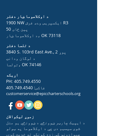
د اوکلاهوما ښار دفتر
1900 NW ایکسپریس وے، فرش R3
50 پین ځای
د اوکلاهوما ښار، OK 73118
د تلسا دفتر
3840 S. 103rd East Ave., 2 پوړ
د لوگان ودانۍ
تولسا، OK 74146
اړیکه
PH:
405.749.4550
فاکس:
405.749.4540
customerservice@epiccharterschools.org
زموږ لیکوالان
د ایپیک چارټر ښوونځي د ښوونځي یو منل
شوی سیسټم دی چې د اوکلاهوما په ټولو
هیوادونو کې زده کونکو ته خدمت کوي.