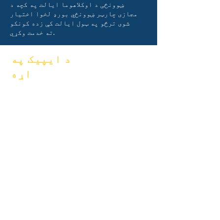
ښوونځی د اوکلاهوما ایالت په کچه د
مجازی چارټر ښوونځي بورډ لخوا اختیار
شوی ترڅو په ټول ایالت کې زده کونکو
ته خدمت وکړي.
د ایپیک په
اړه
FAQs
په اړه
فراغت
اکادمیک
لاسي کتاب
هیلې
پروګرامونه
جنتري
زده کوونکي
سازمانونه
والدین
موډلونه
د ښوونځي
پروفایل
حاضري &
پیسینګ