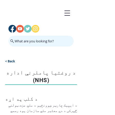
What are you looking for?
< Back
د روغتیا پاملرنې اداره
(NHS)
د کلب په اړه
د ایپیک چارټر ښوونځیو د ملي عزت ټولنې 
څپرکی د دې معتبر ملي سازمان یوه رسمي 