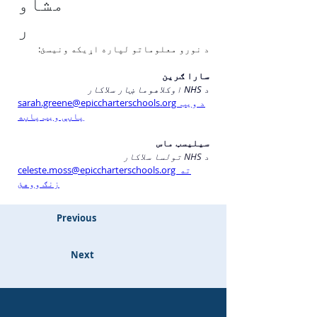
مشاو
ر
د نورو معلوماتو لپاره اړیکه ونیسئ:
سارا ګرین
د NHS اوکلاهوما ښار سلاکار
sarah.greene@epiccharterschools.org د ویب 
پاڼې ویب پاڼه
سیلیسټ ماس
د NHS تولسا سلاکار
celeste.moss@epiccharterschools.org ته 
زنګ ووهئ
Previous
Next