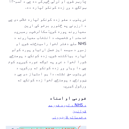
چارټر شوې او تړلې څپرکی ده چې د لسم-۱۲ 
ټولګي د وړ زده کونکو لپاره ده.
غړیتوب د هغو زده کونکو لپاره خلاص دی چې 
د ارزونې په څلورو برخو کې اړین 
معیارونه پوره کوي: سکالرشپ، رهبري، 
خدمت، او شخصیت. د انتخاب معیارونه د 
NHS ملي دفتر لخوا رامینځته شوي او 
زموږ د سیمه ایز فصل اړتیاو پوره کولو 
لپاره بیاکتنه شوي. زده کونکي د پوهنځي 
شورا لخوا د غړو په توګه غوره کیږي، کوم 
چې دا ویاړ وړ زده کونکو ته ورکوي. د 
غړیتوب حق نشته. دا یو امتیاز دی چې د 
ښوونځي د پوهنځي لخوا زده کونکي ته 
ورکول کیږي.
فورمې او اسناد
د NHS د لیږد فورمه
قوانین
د خدماتو لارښوونې