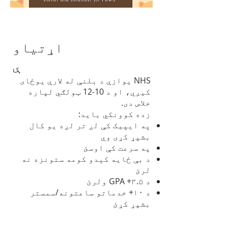
اړتیاو
ې
NHS یوازې د بلنې له لارې یوځای
کیږي، او د 10-12 ټولګي لپاره
خلاص دی.
زده کوونکي باید:
په ایپیک کې لږ تر لږه یو کال
بشپړ کړی وي
په سرعت کې اوسئ
د بې ځایه کېدو کومه ستونزه نه
لرئ
د ۳.۵+ GPA ولرئ
د ۱۰+ خدماتو ساعتونه/سمستر
بشپړ کړئ