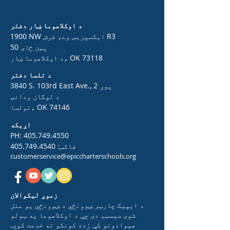
د اوکلاهوما ښار دفتر
1900 NW ایکسپریس وے، فرش R3
50 پین ځای
د اوکلاهوما ښار، OK 73118
د تلسا دفتر
3840 S. 103rd East Ave., 2 پوړ
د لوگان ودانۍ
تولسا، OK 74146
اړیکه
PH:
405.749.4550
فاکس:
405.749.4540
customerservice@epiccharterschools.org
زموږ لیکوالان
د ایپیک چارټر ښوونځي د ښوونځي یو منل
شوی سیسټم دی چې د اوکلاهوما په ټولو
هیوادونو کې زده کونکو ته خدمت کوي.