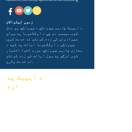
زموږ لیکوالان
د ایپیک چارټر ښوونځي د ښوونځي یو منل
شوی سیسټم دی چې د اوکلاهوما په ټولو
هیوادونو کې زده کونکو ته خدمت کوي.
ښوونځی د اوکلاهوما ایالت په کچه د
مجازی چارټر ښوونځي بورډ لخوا اختیار
شوی ترڅو په ټول ایالت کې زده کونکو
ته خدمت وکړي.
د ایپیک په
اړه
FAQs
په اړه
فراغت
اکادمیک
لاسي کتاب
هیلې
پروګرامونه
جنتري
زده کوونکي
سازمانونه