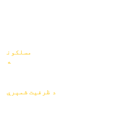
والدین
موډلونه
د ښوونځي
پروفایل
حاضري &
پیسینګ
مسلکون
ه
موقعیتونه خلاص
کړئ
د ظرفیت شمېرې
د جنوري ۱، ۲۰۲۴
د اپریل ۱، ۲۰۲۴
د جولای ۱، ۲۰۲۴
د اکتوبر ۱، ۲۰۲۴
د جنوري ۱، ۲۰۲۵