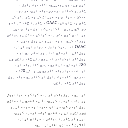
کړي چې دوی پوهیږي. اکاډمیک باول د 
څلورو کسانو دوه ټیمونه لري. هر ټیم 
ممکن د سیالۍ په جریان کې په څو ټکو کې 
ځای په ځای شي. OAAC د څلورم څخه تر لسم 
ټولګي پورې د اکاډمیک باول سیالۍ کچې 
وړاندې کوي مګر زده کونکي ممکن یو ټولګي 
پورته کړي او په دریم کې پیل وکړي. د 
OAAC اکاډمیک باول د ټولو کچو لپاره 
پوښتنې د اوسني نصاب پراساس دي او د 
پوښتنو لیکونکو له یوې ډلې څخه راځي چې 
80٪ اوسني منل شوي درسي کتابونه او د 
ایالت معیارونه کاروي چې پاتې 20٪ د 
عمومي اکاډمیک باول او کلتوري سواد ډول 
پوښتنو څخه راځي.
غونډې د روزونکو او زده کونکو د مهالویش 
پر بنسټ ترسره کیږي. دا په شخصي یا مجازی 
ډول کیدی شي. سیالۍ عموما په سیمه ایزو 
ښوونځیو کې په شخصي توګه ترسره کیږي. 
دریم او څلورم ټولګي د سیالۍ لپاره 
آنلاین / مجازی اختیار لري.