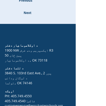
Previous
Next
د اوکلاهوما ښار دفتر
1900 NW ایکسپریس وے، فرش R3
50 پین ځای
د اوکلاهوما ښار، OK 73118
د تلسا دفتر
3840 S. 103rd East Ave., 2 پوړ
د لوگان ودانۍ
تولسا، OK 74146
اړیکه
PH:
405.749.4550
فاکس:
405.749.4540
customerservice@epiccharterschools.org