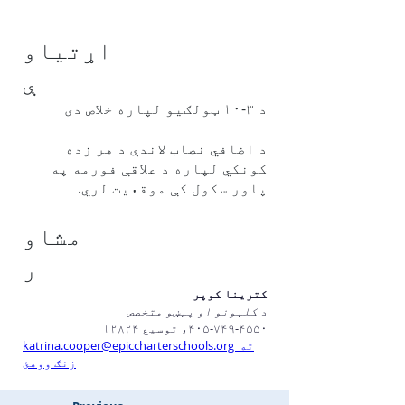
اړتیاو
ې
د ۳-۱۰ ټولګیو لپاره خلاص دی
د اضافي نصاب لاندې د هر زده
کونکي لپاره د علاقې فورمه په
پاور سکول کې موقعیت لري.
مشاو
ر
کترینا کوپر
د کلبونو او پیښو متخصص
۴۰۵-۷۴۹-۴۵۵۰، توسیع ۱۲۸۲۴
katrina.cooper@epiccharterschools.org ته 
زنګ ووهئ