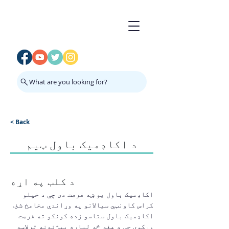
What are you looking for?
< Back
د اکاډمیک باول ټیم
د کلب په اړه
اکاډمیک باول یو ښه فرصت دی چې د خپلو 
کراس کاونټي سیالانو په وړاندې مخامخ شئ. 
اکاډمیک باول ستاسو زده کونکو ته فرصت 
ورکوي چې د هغه څه لپاره پیژندنه ترلاسه 