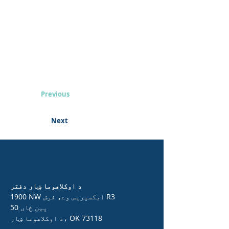
Previous
Next
د اوکلاهوما ښار دفتر
1900 NW ایکسپریس وے، فرش R3
50 پین ځای
د اوکلاهوما ښار، OK 73118