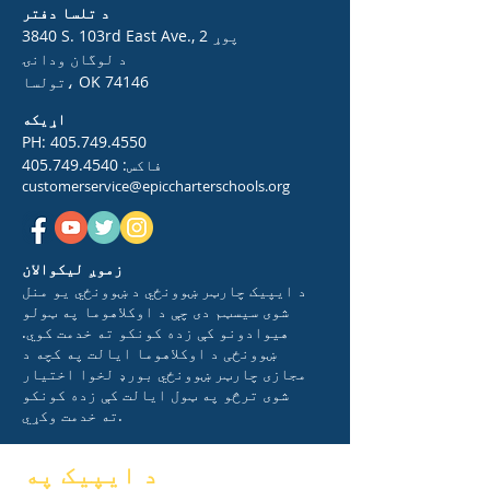
د تلسا دفتر
3840 S. 103rd East Ave., 2 پوړ
د لوگان ودانۍ
تولسا، OK 74146
اړیکه
PH:
405.749.4550
فاکس:
405.749.4540
customerservice@epiccharterschools.org
زموږ لیکوالان
د ایپیک چارټر ښوونځي د ښوونځي یو منل
شوی سیسټم دی چې د اوکلاهوما په ټولو
هیوادونو کې زده کونکو ته خدمت کوي.
ښوونځی د اوکلاهوما ایالت په کچه د
مجازی چارټر ښوونځي بورډ لخوا اختیار
شوی ترڅو په ټول ایالت کې زده کونکو
ته خدمت وکړي.
د ایپیک په