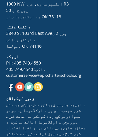
1900 NW ایکسپریس وے، فرش R3
50 پین ځای
د اوکلاهوما ښار، OK 73118
د تلسا دفتر
3840 S. 103rd East Ave., 2 پوړ
د لوگان ودانۍ
تولسا، OK 74146
اړیکه
PH:
405.749.4550
فاکس:
405.749.4540
customerservice@epiccharterschools.org
زموږ لیکوالان
د ایپیک چارټر ښوونځي د ښوونځي یو منل
شوی سیسټم دی چې د اوکلاهوما په ټولو
هیوادونو کې زده کونکو ته خدمت کوي.
ښوونځی د اوکلاهوما ایالت په کچه د
مجازی چارټر ښوونځي بورډ لخوا اختیار
شوی ترڅو په ټول ایالت کې زده کونکو