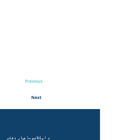
Previous
Next
د اوکلاهوما ښار دفتر