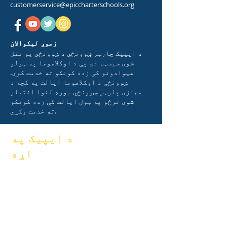
customerservice@epiccharterschools.org
زموږ لیکوالان
د ایپیک چارټر ښوونځي د ښوونځي یو منل
شوی سیسټم دی چې د اوکلاهوما په ټولو
هیوادونو کې زده کونکو ته خدمت کوي.
ښوونځی د اوکلاهوما ایالت په کچه د
مجازی چارټر ښوونځي بورډ لخوا اختیار
شوی ترڅو په ټول ایالت کې زده کونکو
ته خدمت وکړي.
د ایپیک په
اړه
FAQs
په اړه
فراغت
اکادمیک
لاسي کتاب
هیلې
پروګرامونه
جنتري
زده کوونکي
سازمانونه