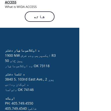
ACCESS
What is WIDA ACCESS
شاته
د اوکلاهوما ښار دفتر
1900 NW ایکسپریس وے، فرش R3
50 پین ځای
د اوکلاهوما ښار، OK 73118
د تلسا دفتر
3840 S. 103rd East Ave., 2 پوړ
د لوگان ودانۍ
تولسا، OK 74146
اړیکه
PH:
405.749.4550
فاکس:
405.749.4540