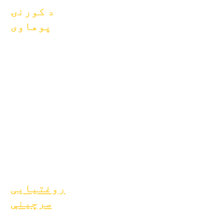
د کورنۍ
پوهاوی
اکاډمیک مشوره
ورکول
د ټولنې خدمت
ایپیک کیرز
بې کوره زده کوونکي
د زده کونکو د ملاتړ
خدمتونه
ځانګړې زده کړې
(SPED)
د ماشوم موندنه
روغتیایی
سرچینې
د ماشومتوب عامې ناروغۍ