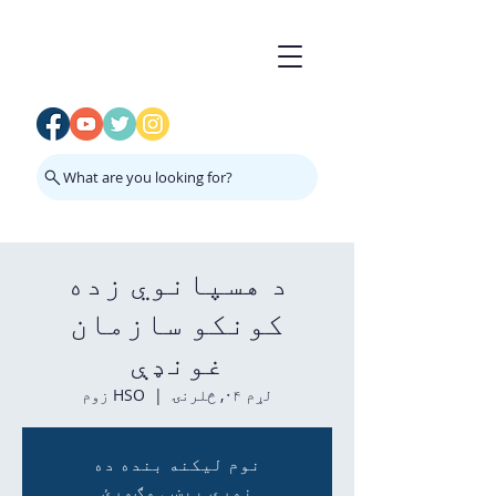
What are you looking for?
د هسپانوي زده
کونکو سازمان
غونډې
لړم ۰۴, څلرنۍ
  |  
HSO زوم
نوم لیکنه بنده ده
نورې پیښې وګورئ