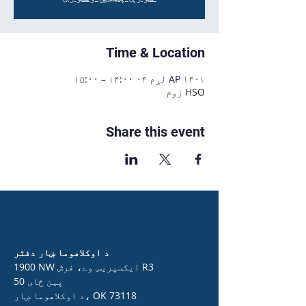
Time & Location
AP ۱۴۰۱ لړم ۰۴ ۱۴:۰۰ – ۱۵:۰۰
HSO زوم
Share this event
د اوکلاهوما ښار دفتر
1900 NW ایکسپریس وے، فرش R3
50 پین ځای
د اوکلاهوما ښار، OK 73118