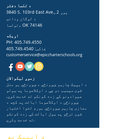
د تلسا دفتر
3840 S. 103rd East Ave., 2 پوړ
د لوگان ودانۍ
تولسا، OK 74146
اړیکه
PH:
405.749.4550
فاکس:
405.749.4540
customerservice@epiccharterschools.org
زموږ لیکوالان
د ایپیک چارټر ښوونځي د ښوونځي یو منل
شوی سیسټم دی چې د اوکلاهوما په ټولو
هیوادونو کې زده کونکو ته خدمت کوي.
ښوونځی د اوکلاهوما ایالت په کچه د
مجازی چارټر ښوونځي بورډ لخوا اختیار
شوی ترڅو په ټول ایالت کې زده کونکو
ته خدمت وکړي.
د ایپیک په