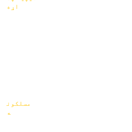
اړه
FAQs
په اړه
فراغت
اکادمیک
لاسي کتاب
هیلې
پروګرامونه
جنتري
زده کوونکي
سازمانونه
والدین
موډلونه
د ښوونځي
پروفایل
حاضري &
پیسینګ
مسلکون
ه
موقعیتونه خلاص
کړئ